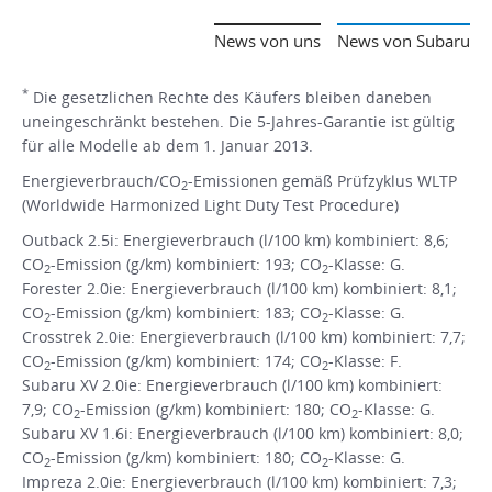
News von uns
News von Subaru
*
Die gesetzlichen Rechte des Käufers bleiben daneben
uneingeschränkt bestehen. Die 5-Jahres-Garantie ist gültig
für alle Modelle ab dem 1. Januar 2013.
Energieverbrauch/CO
-Emissionen gemäß Prüfzyklus WLTP
2
(Worldwide Harmonized Light Duty Test Procedure)
Outback 2.5i: Energieverbrauch (l/100 km) kombiniert: 8,6;
CO
-Emission (g/km) kombiniert: 193; CO
-Klasse: G.
2
2
Forester 2.0ie: Energieverbrauch (l/100 km) kombiniert: 8,1;
CO
-Emission (g/km) kombiniert: 183; CO
-Klasse: G.
2
2
Crosstrek 2.0ie: Energieverbrauch (l/100 km) kombiniert: 7,7;
CO
-Emission (g/km) kombiniert: 174; CO
-Klasse: F.
2
2
Subaru XV 2.0ie: Energieverbrauch (l/100 km) kombiniert:
7,9; CO
-Emission (g/km) kombiniert: 180; CO
-Klasse: G.
2
2
Subaru XV 1.6i: Energieverbrauch (l/100 km) kombiniert: 8,0;
CO
-Emission (g/km) kombiniert: 180; CO
-Klasse: G.
2
2
Impreza 2.0ie: Energieverbrauch (l/100 km) kombiniert: 7,3;