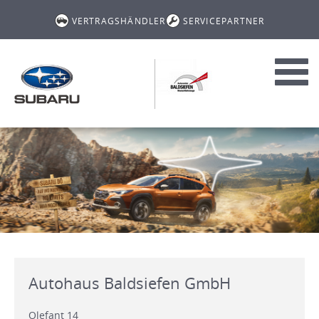
VERTRAGSHÄNDLER
SERVICEPARTNER
Toggl
navig
Autohaus Baldsiefen GmbH
Olefant 14