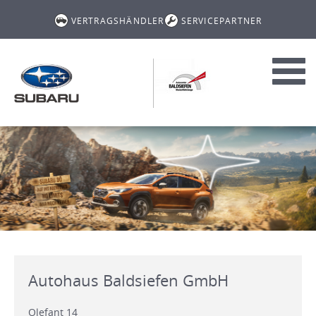
VERTRAGSHÄNDLER
SERVICEPARTNER
Toggl
navig
Autohaus Baldsiefen GmbH
Olefant 14