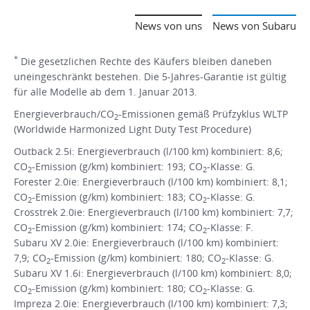
News von uns
News von Subaru
*
Die gesetzlichen Rechte des Käufers bleiben daneben
uneingeschränkt bestehen. Die 5-Jahres-Garantie ist gültig
für alle Modelle ab dem 1. Januar 2013.
Energieverbrauch/CO
-Emissionen gemäß Prüfzyklus WLTP
2
(Worldwide Harmonized Light Duty Test Procedure)
Outback 2.5i: Energieverbrauch (l/100 km) kombiniert: 8,6;
CO
-Emission (g/km) kombiniert: 193; CO
-Klasse: G.
2
2
Forester 2.0ie: Energieverbrauch (l/100 km) kombiniert: 8,1;
CO
-Emission (g/km) kombiniert: 183; CO
-Klasse: G.
2
2
Crosstrek 2.0ie: Energieverbrauch (l/100 km) kombiniert: 7,7;
CO
-Emission (g/km) kombiniert: 174; CO
-Klasse: F.
2
2
Subaru XV 2.0ie: Energieverbrauch (l/100 km) kombiniert:
7,9; CO
-Emission (g/km) kombiniert: 180; CO
-Klasse: G.
2
2
Subaru XV 1.6i: Energieverbrauch (l/100 km) kombiniert: 8,0;
CO
-Emission (g/km) kombiniert: 180; CO
-Klasse: G.
2
2
Impreza 2.0ie: Energieverbrauch (l/100 km) kombiniert: 7,3;